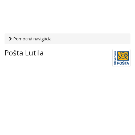
Pomocná navigácia
Otvaracie-hodiny.sk
›
Služby
›
Poštové a doručovateľské
Pošta Lutila
služby
›
Pošty
› Pošta Lutila