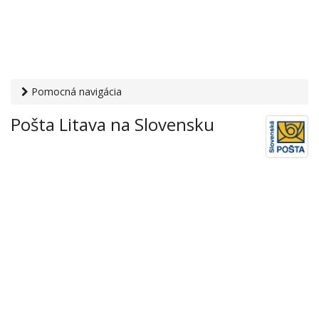
Pomocná navigácia
Otvaracie-hodiny.sk
›
Služby
›
Poštové a doručovateľské
Pošta Litava na Slovensku
služby
›
Pošty
› Pošta Litava na Slovensku