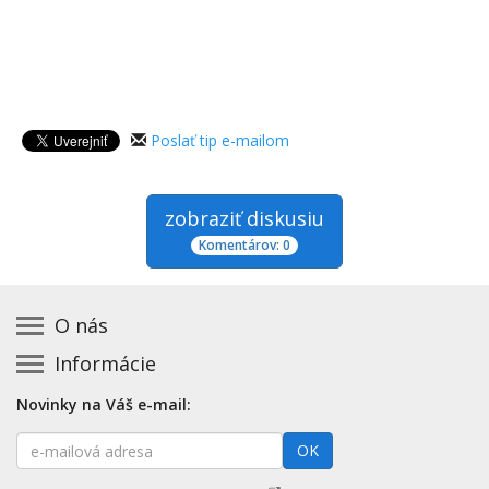
Poslať tip e-mailom
zobraziť diskusiu
Komentárov: 0
O nás
Informácie
Kontakt na prevádzkovateľa
Podmienky používania a právne informácie
Základná registrácia otváracích hodín zadarmo
Novinky na Váš e-mail:
Zásady používania cookies
Aktualizácia údajov o prevádzke
E-
Prehlásenie o prístupnosti
OK
Platené služby
mailová
Mapa stránok
adresa
Nenašli ste otváracie hodiny? Pošlite nám tip