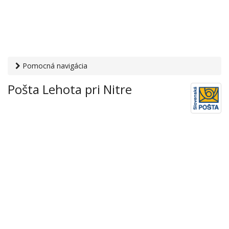
Pomocná navigácia
Otvaracie-hodiny.sk
›
Služby
›
Poštové a doručovateľské
Pošta Lehota pri Nitre
služby
›
Pošty
› Pošta Lehota pri Nitre