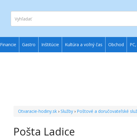
Vyhľadať
Financie
Gastro
Inštitúcie
Kultúra a voľný čas
Obchod
PC,
Otvaracie-hodiny.sk
›
Služby
›
Poštové a doručovateľské slu
Pošta Ladice