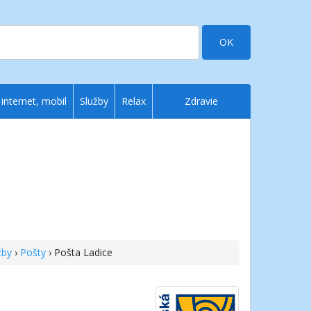
OK
 internet, mobil
Služby
Relax
Zdravie
žby
›
Pošty
› Pošta Ladice