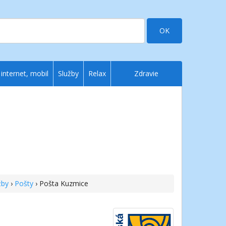
OK
 internet, mobil
Služby
Relax
Zdravie
žby
›
Pošty
› Pošta Kuzmice