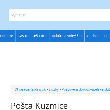
Vyhľadať
Financie
Gastro
Inštitúcie
Kultúra a voľný čas
Obchod
PC,
Otvaracie-hodiny.sk
›
Služby
›
Poštové a doručovateľské slu
Pošta Kuzmice