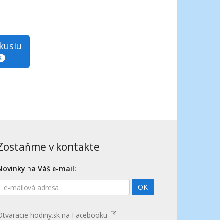
skusiu
k
Zostaňme v kontakte
Novinky na Váš e-mail:
E-
OK
mailová
adresa
Otvaracie-hodiny.sk na Facebooku