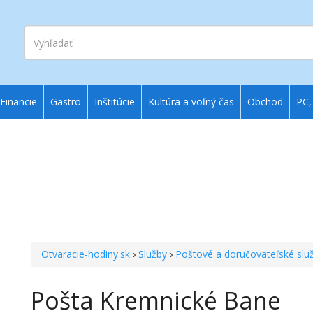
Vyhľadať
Financie
Gastro
Inštitúcie
Kultúra a voľný čas
Obchod
PC,
Otvaracie-hodiny.sk
›
Služby
›
Poštové a doručovateľské slu
Pošta Kremnické Bane