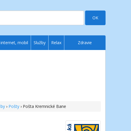
OK
 internet, mobil
Služby
Relax
Zdravie
žby
›
Pošty
› Pošta Kremnické Bane