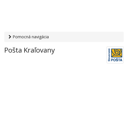
Pomocná navigácia
Otvaracie-hodiny.sk
›
Služby
›
Poštové a doručovateľské
Pošta Kraľovany
služby
›
Pošty
› Pošta Kraľovany