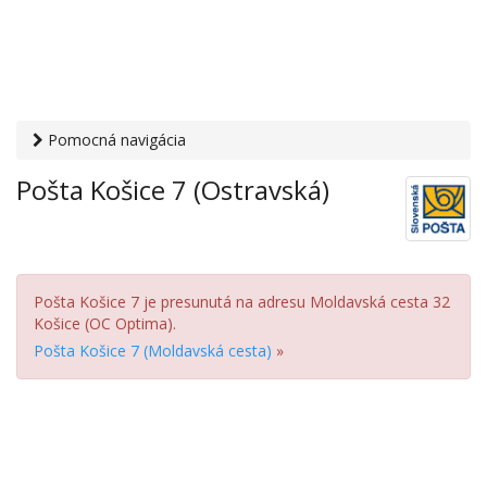
Pomocná navigácia
Otvaracie-hodiny.sk
›
Služby
›
Poštové a doručovateľské
Pošta Košice 7 (Ostravská)
služby
›
Pošty
› Pošta Košice 7 (Ostravská)
Pošta Košice 7 je presunutá na adresu Moldavská cesta 32
Košice (OC Optima).
Pošta Košice 7 (Moldavská cesta)
»