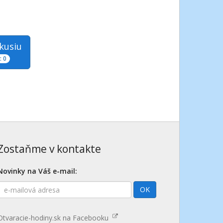
skusiu
 0
Zostaňme v kontakte
Novinky na Váš e-mail:
E-
OK
mailová
adresa
Otvaracie-hodiny.sk na Facebooku