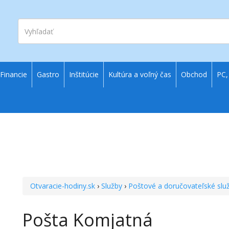
Vyhľadať
Financie
Gastro
Inštitúcie
Kultúra a voľný čas
Obchod
PC,
Otvaracie-hodiny.sk
›
Služby
›
Poštové a doručovateľské slu
Pošta Komjatná