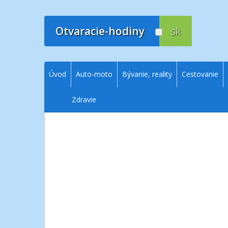
Prejsť
na
obsah
Otvaracie-hodiny
sk
Úvod
Auto-moto
Bývanie, reality
Cestovanie
Zdravie