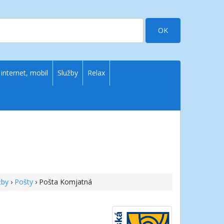
OK
 internet, mobil
Služby
Relax
žby
›
Pošty
› Pošta Komjatná