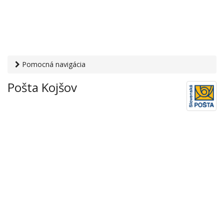
Pomocná navigácia
Otvaracie-hodiny.sk
›
Služby
›
Poštové a doručovateľské
Pošta Kojšov
služby
›
Pošty
› Pošta Kojšov