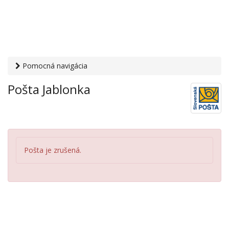
Pomocná navigácia
Otvaracie-hodiny.sk
›
Služby
›
Poštové a doručovateľské
Pošta Jablonka
služby
›
Pošty
› Pošta Jablonka
Pošta je zrušená.