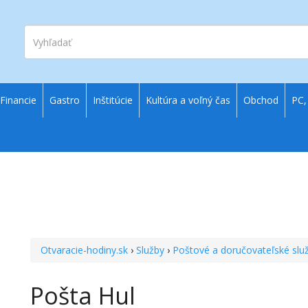
Vyhľadať
Financie
Gastro
Inštitúcie
Kultúra a voľný čas
Obchod
PC,
Otvaracie-hodiny.sk
›
Služby
›
Poštové a doručovateľské slu
Pošta Hul