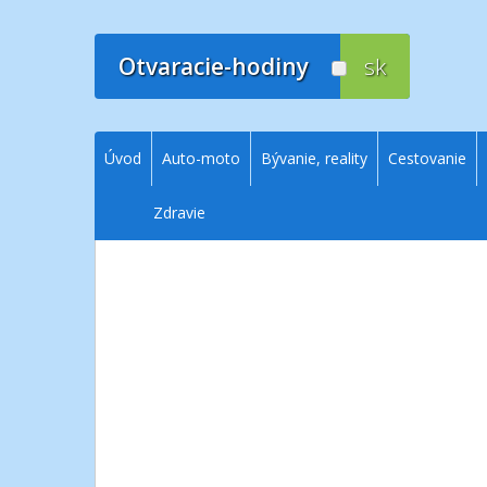
Prejsť
na
obsah
Otvaracie-hodiny
sk
Úvod
Auto-moto
Bývanie, reality
Cestovanie
Zdravie