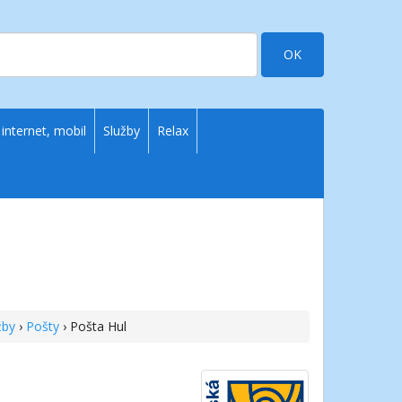
OK
 internet, mobil
Služby
Relax
žby
›
Pošty
› Pošta Hul