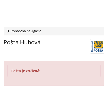
Pomocná navigácia
Otvaracie-hodiny.sk
›
Služby
›
Poštové a doručovateľské
Pošta Hubová
služby
›
Pošty
› Pošta Hubová
Pošta je zrušená!