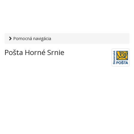
Pomocná navigácia
Otvaracie-hodiny.sk
›
Služby
›
Poštové a doručovateľské
Pošta Horné Srnie
služby
›
Pošty
› Pošta Horné Srnie