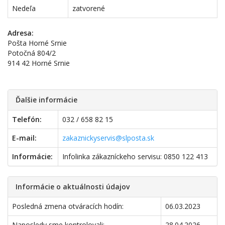
Nedeľa
zatvorené
Adresa:
Pošta Horné Srnie
Potočná 804/2
914 42 Horné Srnie
Ďalšie informácie
Telefón:
032 / 658 82 15
E-mail:
zakaznickyservis@slposta.sk
Informácie:
Infolinka zákazníckeho servisu: 0850 122 413
Informácie o aktuálnosti údajov
Posledná zmena otváracích hodín:
06.03.2023
Naposledy sme kontrolovali:
28.04.2026