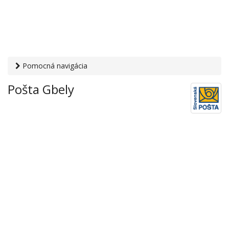
Pomocná navigácia
Otvaracie-hodiny.sk
›
Služby
›
Poštové a doručovateľské
Pošta Gbely
služby
›
Pošty
› Pošta Gbely