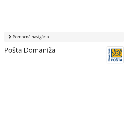
Pomocná navigácia
Otvaracie-hodiny.sk
›
Služby
›
Poštové a doručovateľské
Pošta Domaniža
služby
›
Pošty
› Pošta Domaniža