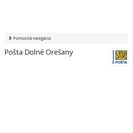
Pomocná navigácia
Otvaracie-hodiny.sk
›
Služby
›
Poštové a doručovateľské
Pošta Dolné Orešany
služby
›
Pošty
› Pošta Dolné Orešany