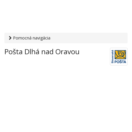
Pomocná navigácia
Otvaracie-hodiny.sk
›
Služby
›
Poštové a doručovateľské
Pošta Dlhá nad Oravou
služby
›
Pošty
› Pošta Dlhá nad Oravou