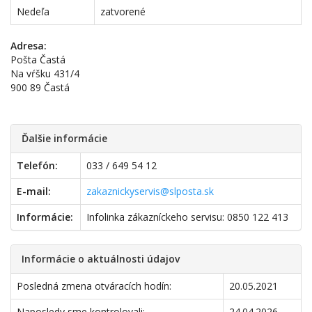
Nedeľa
zatvorené
Adresa:
Pošta Častá
Na vŕšku 431/4
900 89 Častá
Ďalšie informácie
Telefón:
033 / 649 54 12
E-mail:
zakaznickyservis@slposta.sk
Informácie:
Infolinka zákazníckeho servisu: 0850 122 413
Informácie o aktuálnosti údajov
Posledná zmena otváracích hodín:
20.05.2021
Naposledy sme kontrolovali:
24.04.2026