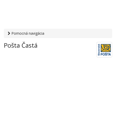
Pomocná navigácia
Otvaracie-hodiny.sk
›
Služby
›
Poštové a doručovateľské
Pošta Častá
služby
›
Pošty
› Pošta Častá