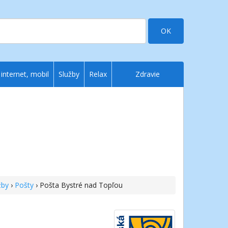
OK
 internet, mobil
Služby
Relax
Zdravie
žby
›
Pošty
› Pošta Bystré nad Topľou