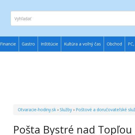
Vyhľadať
Financie
Gastro
Inštitúcie
Kultúra a voľný čas
Obchod
PC,
Otvaracie-hodiny.sk
›
Služby
›
Poštové a doručovateľské slu
Pošta Bystré nad Topľou