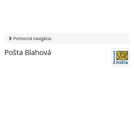
Pomocná navigácia
Otvaracie-hodiny.sk
›
Služby
›
Poštové a doručovateľské
Pošta Blahová
služby
›
Pošty
› Pošta Blahová