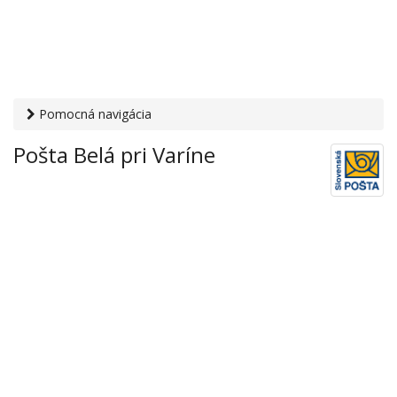
Pomocná navigácia
Otvaracie-hodiny.sk
›
Služby
›
Poštové a doručovateľské
Pošta Belá pri Varíne
služby
›
Pošty
› Pošta Belá pri Varíne