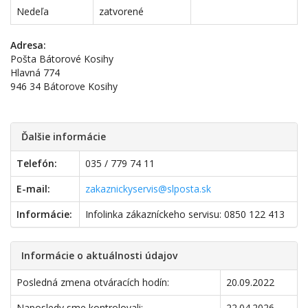
Nedeľa
zatvorené
Adresa:
Pošta Bátorové Kosihy
Hlavná 774
946 34 Bátorove Kosihy
Ďalšie informácie
Telefón:
035 / 779 74 11
E-mail:
zakaznickyservis@slposta.sk
Informácie:
Infolinka zákazníckeho servisu: 0850 122 413
Informácie o aktuálnosti údajov
Posledná zmena otváracích hodín:
20.09.2022
Naposledy sme kontrolovali:
22.04.2026