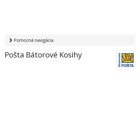
Pomocná navigácia
Otvaracie-hodiny.sk
›
Služby
›
Poštové a doručovateľské
Pošta Bátorové Kosihy
služby
›
Pošty
› Pošta Bátorové Kosihy