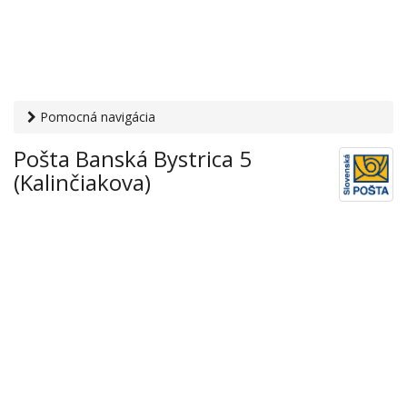
Pomocná navigácia
Otvaracie-hodiny.sk
›
Služby
›
Poštové a doručovateľské
Pošta Banská Bystrica 5
služby
›
Pošty
› Pošta Banská Bystrica 5 (Kalinčiakova)
(Kalinčiakova)