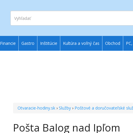
Vyhľadať
Financie
Gastro
Inštitúcie
Kultúra a voľný čas
Obchod
PC,
Otvaracie-hodiny.sk
›
Služby
›
Poštové a doručovateľské slu
Pošta Balog nad Ipľom