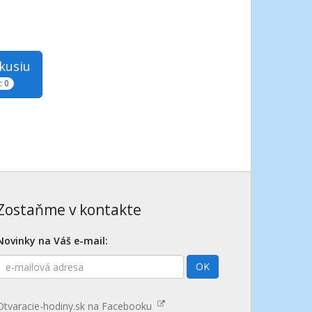
skusiu
 0
Zostaňme v kontakte
Novinky na Váš e-mail:
E-
OK
mailová
adresa
Otvaracie-hodiny.sk na Facebooku