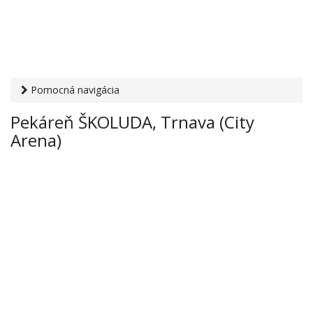
Pomocná navigácia
Otvaracie-hodiny.sk
›
Obchod
›
Potraviny a nápoje
›
Pekáreň ŠKOLUDA, Trnava (City
Pekáreň ŠKOLUDA, Trnava (City Arena)
Arena)