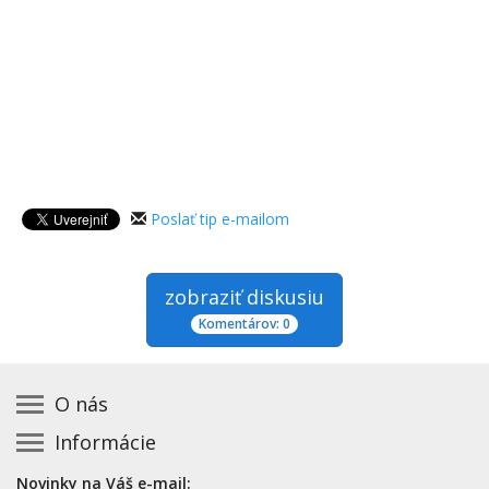
Poslať tip e-mailom
zobraziť diskusiu
Komentárov: 0
O nás
Informácie
Kontakt na prevádzkovateľa
Podmienky používania a právne informácie
Základná registrácia otváracích hodín zadarmo
Novinky na Váš e-mail: