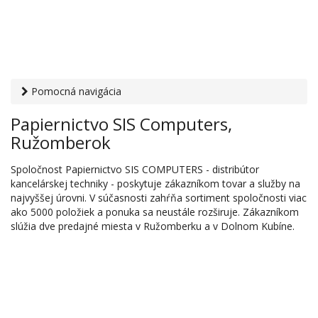
Pomocná navigácia
Otvaracie-hodiny.sk
›
Obchod
›
Papier, kancelárske a
Papiernictvo SIS Computers,
školské potreby, párty potreby
› Papiernictvo SIS
Ružomberok
Computers, Ružomberok
Spoločnost Papiernictvo SIS COMPUTERS - distribútor
kancelárskej techniky - poskytuje zákazníkom tovar a služby na
najvyššej úrovni. V súčasnosti zahŕňa sortiment spoločnosti viac
ako 5000 položiek a ponuka sa neustále rozširuje. Zákazníkom
slúžia dve predajné miesta v Ružomberku a v Dolnom Kubíne.