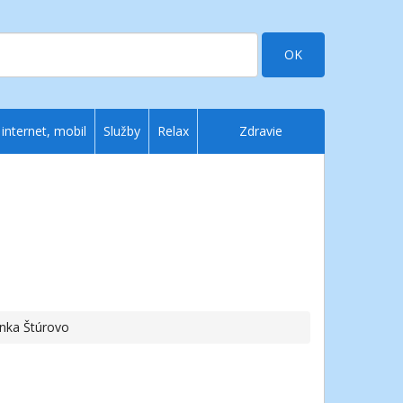
OK
 internet, mobil
Služby
Relax
Zdravie
nka Štúrovo