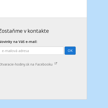
Zostaňme v kontakte
Novinky na Váš e-mail:
E-
OK
mailová
adresa
Otvaracie-hodiny.sk na Facebooku