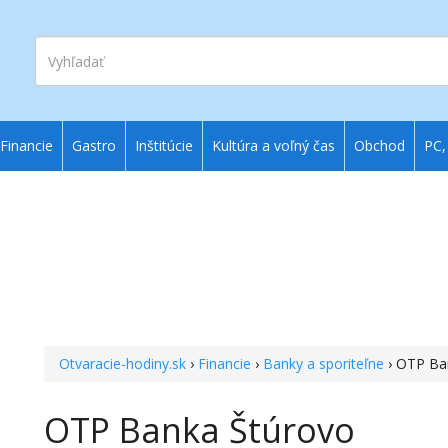
Vyhľadať
Financie
Gastro
Inštitúcie
Kultúra a voľný čas
Obchod
PC,
Otvaracie-hodiny.sk
›
Financie
›
Banky a sporiteľne
› OTP Ba
OTP Banka Štúrovo