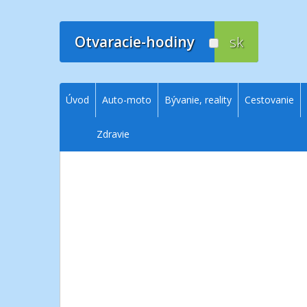
Prejsť
na
obsah
Otvaracie-hodiny
sk
Úvod
Auto-moto
Bývanie, reality
Cestovanie
Zdravie