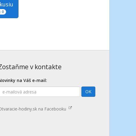
skusiu
 0
Zostaňme v kontakte
Novinky na Váš e-mail:
E-
OK
mailová
adresa
Otvaracie-hodiny.sk na Facebooku