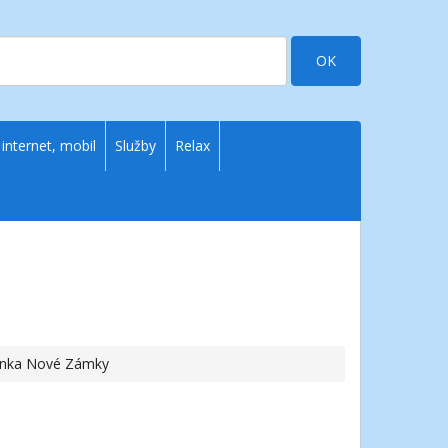
OK
 internet, mobil
Služby
Relax
nka Nové Zámky