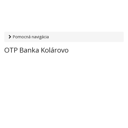
Pomocná navigácia
Otvaracie-hodiny.sk
›
Financie
›
Banky a sporiteľne
› OTP
OTP Banka Kolárovo
Banka Kolárovo