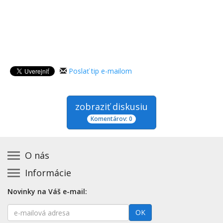
Poslať tip e-mailom
zobraziť diskusiu
Komentárov: 0
O nás
Informácie
Kontakt na prevádzkovateľa
Podmienky používania a právne informácie
Základná registrácia otváracích hodín zadarmo
Novinky na Váš e-mail:
Zásady používania cookies
Aktualizácia údajov o prevádzke
E-
Prehlásenie o prístupnosti
OK
Platené služby
mailová
Mapa stránok