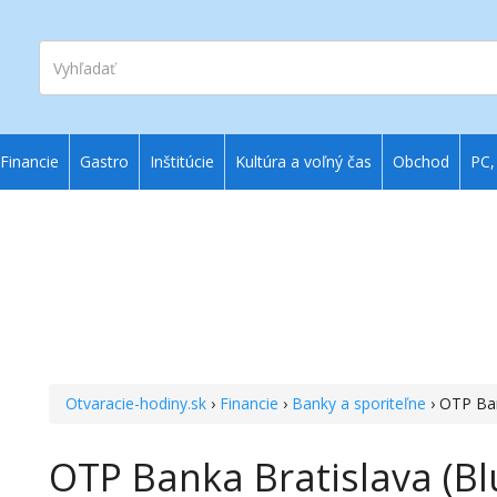
Vyhľadať
Financie
Gastro
Inštitúcie
Kultúra a voľný čas
Obchod
PC,
Otvaracie-hodiny.sk
›
Financie
›
Banky a sporiteľne
› OTP Ban
OTP Banka Bratislava (B