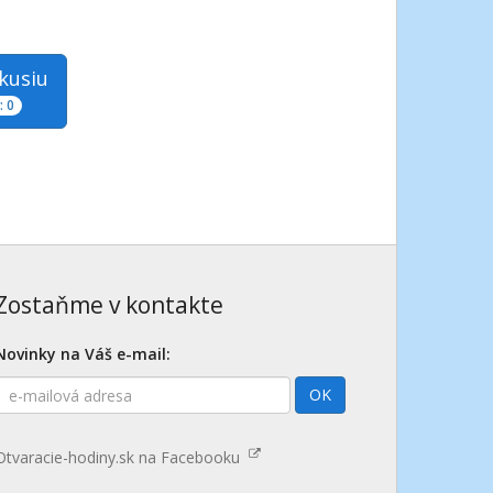
skusiu
 0
Zostaňme v kontakte
Novinky na Váš e-mail:
E-
OK
mailová
adresa
Otvaracie-hodiny.sk na Facebooku