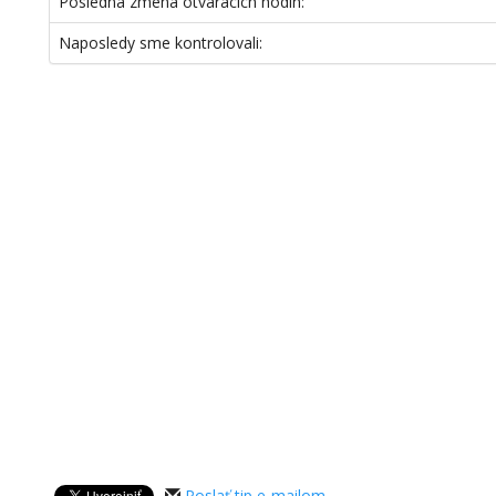
Posledná zmena otváracích hodín:
Naposledy sme kontrolovali:
Poslať tip e-mailom