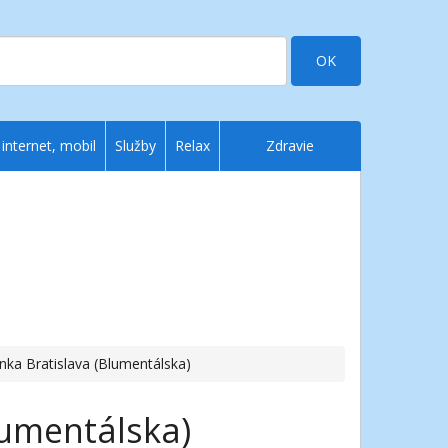
OK
 internet, mobil
Služby
Relax
Zdravie
ka Bratislava (Blumentálska)
lumentálska)