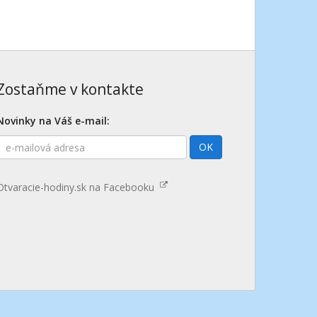
Zostaňme v kontakte
Novinky na Váš e-mail:
E-
OK
mailová
adresa
Otvaracie-hodiny.sk na Facebooku