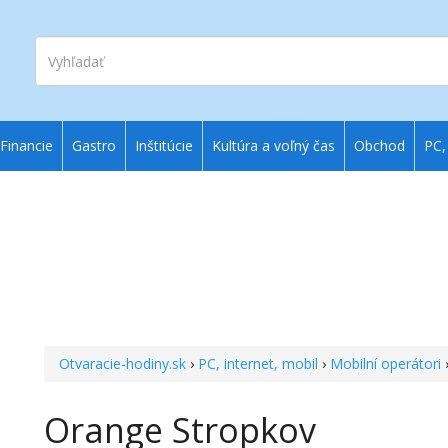
Vyhľadať
Financie
Gastro
Inštitúcie
Kultúra a voľný čas
Obchod
PC,
Otvaracie-hodiny.sk
›
PC, internet, mobil
›
Mobilní operátori
Orange Stropkov