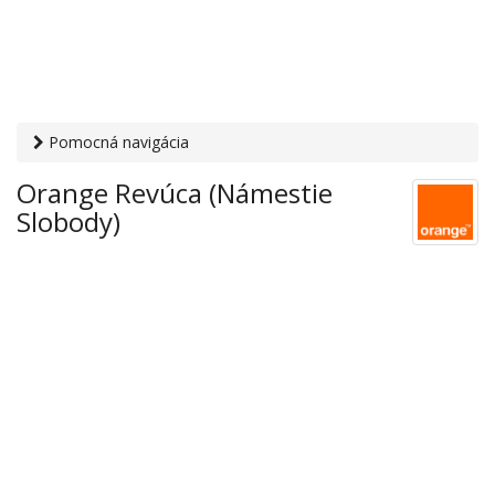
Pomocná navigácia
Otvaracie-hodiny.sk
›
PC, internet, mobil
›
Mobilní operátori
Orange Revúca (Námestie
› Orange Revúca (Námestie Slobody)
Slobody)