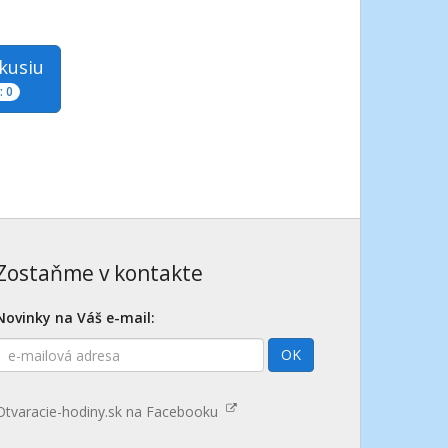
skusiu
 0
Zostaňme v kontakte
Novinky na Váš e-mail:
E-
OK
mailová
adresa
Otvaracie-hodiny.sk na Facebooku