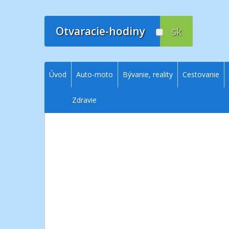
Prejsť
na
obsah
Otvaracie-hodiny
sk
Úvod
Auto-moto
Bývanie, reality
Cestovanie
Zdravie