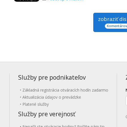
zobraziť di
Komentárov:
Služby pre podnikateľov
Základná registrácia otváracích hodín zadarmo
Aktualizácia údajov o prevádzke
Platené služby
Služby pre verejnosť
Nenašli ste otváracie hodiny? Pošlite nám tip