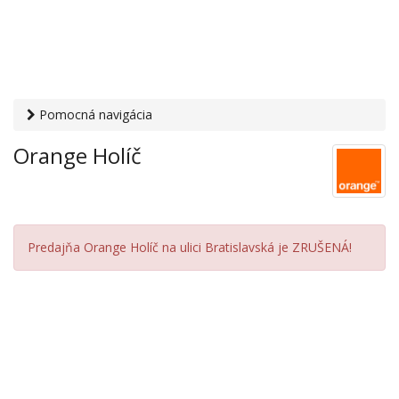
Pomocná navigácia
Otvaracie-hodiny.sk
›
PC, internet, mobil
›
Mobilní operátori
Orange Holíč
› Orange Holíč
Predajňa Orange Holíč na ulici Bratislavská je ZRUŠENÁ!