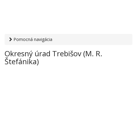
Pomocná navigácia
Otvaracie-hodiny.sk
›
Inštitúcie
›
Okresné úrady
› Okresný
Okresný úrad Trebišov (M. R.
úrad Trebišov (M. R. Štefánika)
Štefánika)