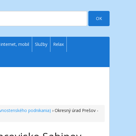
OK
 internet, mobil
Služby
Relax
ivnostenského podnikania)
› Okresný úrad Prešov -