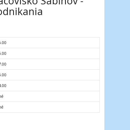
acovisko Sabinov -
odnikania
5.00
5.00
7.00
5.00
4.00
né
né