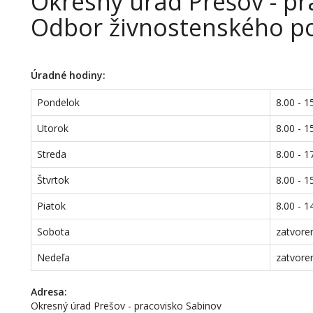
Okresný úrad Prešov - pr
Odbor živnostenského p
Úradné hodiny:
Pondelok
8.00 - 1
Utorok
8.00 - 1
Streda
8.00 - 1
Štvrtok
8.00 - 1
Piatok
8.00 - 1
Sobota
zatvore
Nedeľa
zatvore
Adresa:
Okresný úrad Prešov - pracovisko Sabinov