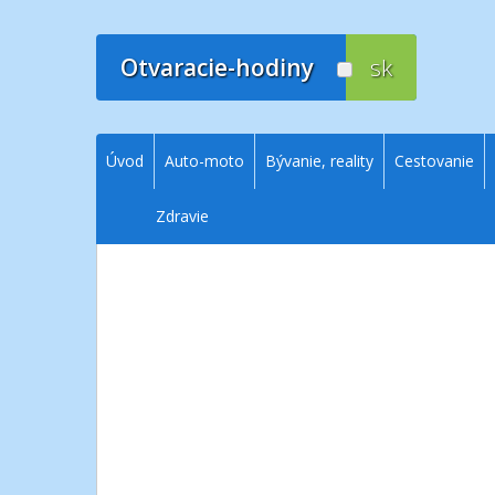
Prejsť
na
obsah
Otvaracie-hodiny
sk
Úvod
Auto-moto
Bývanie, reality
Cestovanie
Zdravie