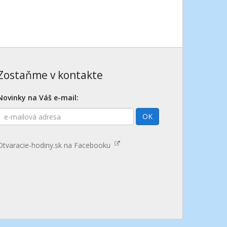
Zostaňme v kontakte
Novinky na Váš e-mail:
E-
OK
mailová
adresa
Otvaracie-hodiny.sk na Facebooku