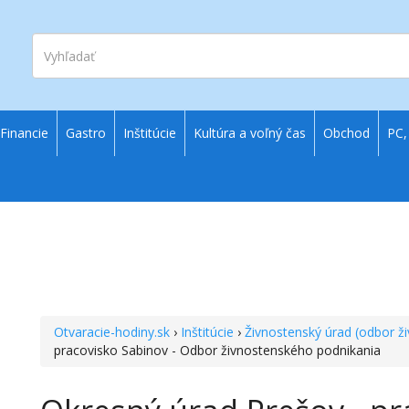
Vyhľadať
Financie
Gastro
Inštitúcie
Kultúra a voľný čas
Obchod
PC,
Otvaracie-hodiny.sk
›
Inštitúcie
›
Živnostenský úrad (odbor ž
pracovisko Sabinov - Odbor živnostenského podnikania