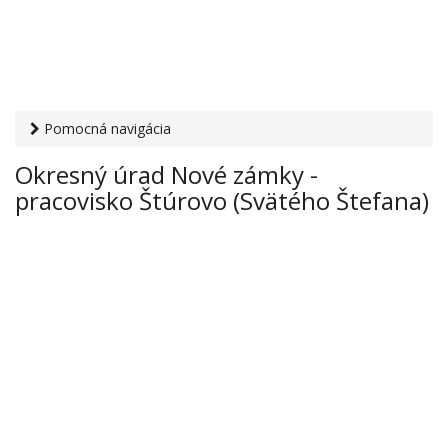
Pomocná navigácia
Otvaracie-hodiny.sk
›
Inštitúcie
›
Okresné úrady
› Okresný
Okresný úrad Nové zámky -
úrad Nové zámky - pracovisko Štúrovo (Svätého Štefana)
pracovisko Štúrovo (Svätého Štefana)