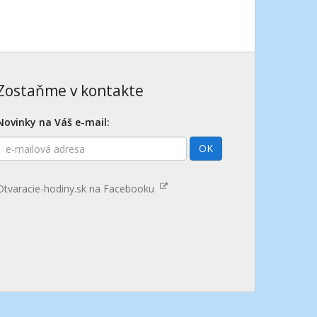
Zostaňme v kontakte
Novinky na Váš e-mail:
E-
OK
mailová
adresa
Otvaracie-hodiny.sk na Facebooku