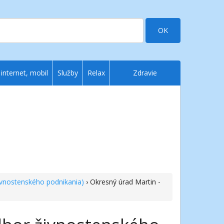
OK
 internet, mobil
Služby
Relax
Zdravie
ivnostenského podnikania)
› Okresný úrad Martin -