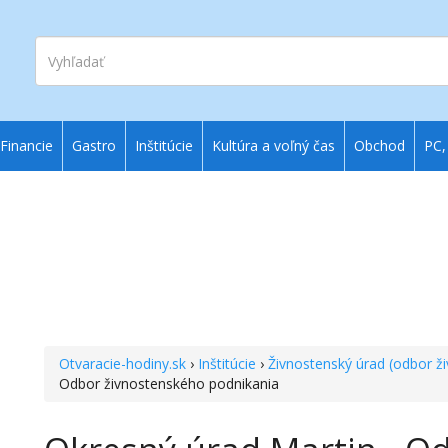
Vyhľadať
Financie
Gastro
Inštitúcie
Kultúra a voľný čas
Obchod
PC,
Otvaracie-hodiny.sk
›
Inštitúcie
›
Živnostenský úrad (odbor ž
Odbor živnostenského podnikania