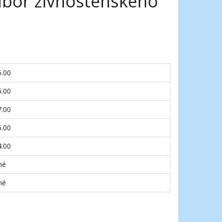
dbor živnostenského
5.00
5.00
7.00
5.00
4.00
né
né