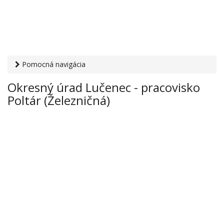
Pomocná navigácia
Otvaracie-hodiny.sk
›
Inštitúcie
›
Okresné úrady
› Okresný
Okresný úrad Lučenec - pracovisko
úrad Lučenec - pracovisko Poltár (Železničná)
Poltár (Železničná)