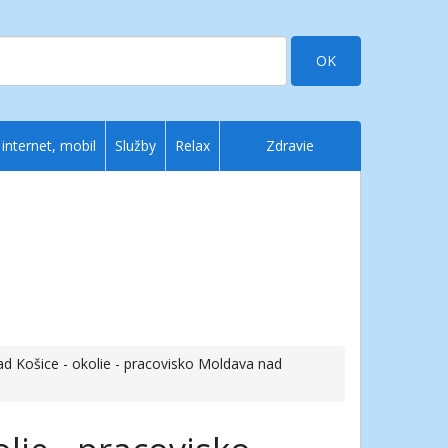
OK
 internet, mobil
Služby
Relax
Zdravie
ad Košice - okolie - pracovisko Moldava nad