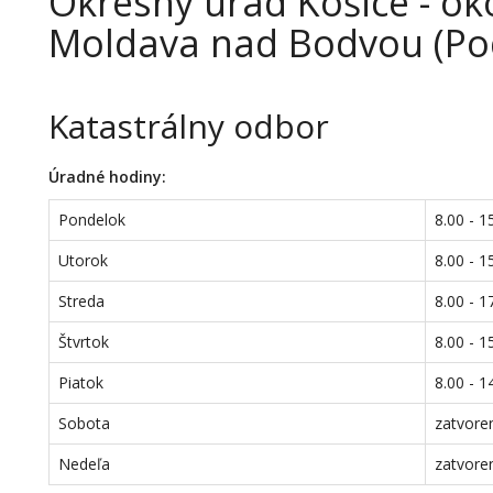
Okresný úrad Košice - oko
Moldava nad Bodvou (Po
Katastrálny odbor
Úradné hodiny:
Pondelok
8.00 - 1
Utorok
8.00 - 1
Streda
8.00 - 1
Štvrtok
8.00 - 1
Piatok
8.00 - 1
Sobota
zatvore
Nedeľa
zatvore