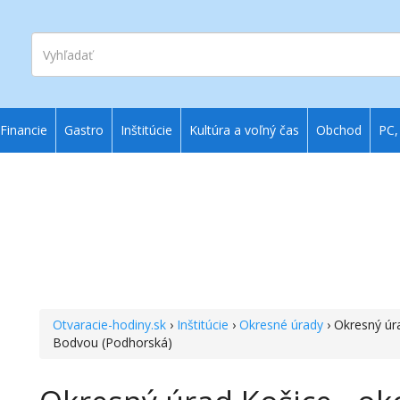
Vyhľadať
Financie
Gastro
Inštitúcie
Kultúra a voľný čas
Obchod
PC,
Otvaracie-hodiny.sk
›
Inštitúcie
›
Okresné úrady
› Okresný úr
Bodvou (Podhorská)