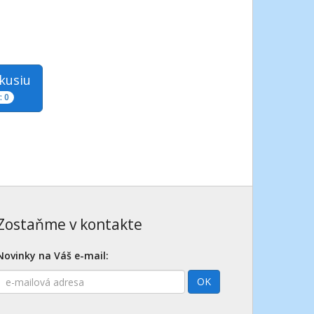
skusiu
 0
Zostaňme v kontakte
Novinky na Váš e-mail:
E-
OK
mailová
adresa