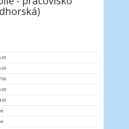
lie - pracovisko
dhorská)
5.00
5.00
7.00
5.00
4.00
né
né