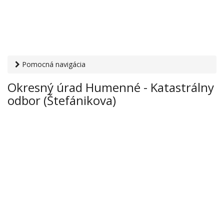
Pomocná navigácia
Otvaracie-hodiny.sk
›
Inštitúcie
›
Kataster (katastrálny
Okresný úrad Humenné - Katastrálny
odbor)
› Okresný úrad Humenné - Katastrálny odbor
odbor (Štefánikova)
(Štefánikova)