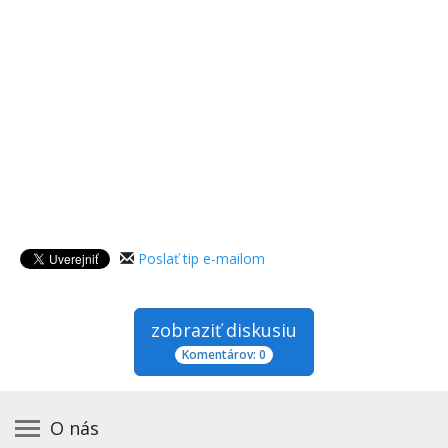
Poslať tip e-mailom
zobraziť diskusiu
Komentárov: 0
O nás