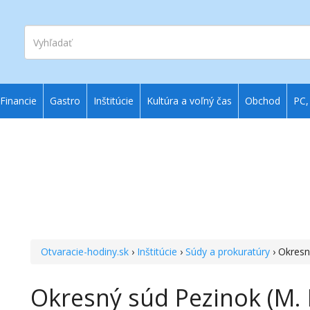
Vyhľadať
Financie
Gastro
Inštitúcie
Kultúra a voľný čas
Obchod
PC,
Otvaracie-hodiny.sk
›
Inštitúcie
›
Súdy a prokuratúry
› Okresn
Okresný súd Pezinok (M. 