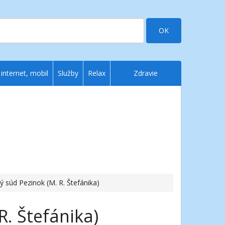
OK
 internet, mobil
Služby
Relax
Zdravie
ý súd Pezinok (M. R. Štefánika)
R. Štefánika)