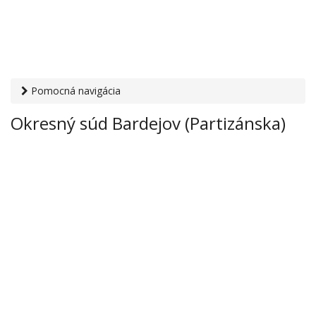
Pomocná navigácia
Otvaracie-hodiny.sk
›
Inštitúcie
›
Súdy a prokuratúry
›
Okresný súd Bardejov (Partizánska)
Okresný súd Bardejov (Partizánska)