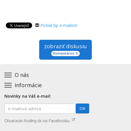
Poslať tip e-mailom
zobraziť diskusiu
Komentárov: 0
O nás
Informácie
Kontakt na prevádzkovateľa
Podmienky používania a právne informácie
Základná registrácia otváracích hodín zadarmo
Novinky na Váš e-mail:
Zásady používania cookies
Aktualizácia údajov o prevádzke
E-
Prehlásenie o prístupnosti
OK
Platené služby
mailová
Mapa stránok
adresa
Nenašli ste otváracie hodiny? Pošlite nám tip
Otvaracie-hodiny.sk na Facebooku
Aktualizácia otváracích hodín