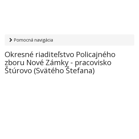
Pomocná navigácia
Otvaracie-hodiny.sk
›
Inštitúcie
›
Polícia
› Okresné
Okresné riaditeľstvo Policajného
riaditeľstvo Policajného zboru Nové Zámky - pracovisko
zboru Nové Zámky - pracovisko
Štúrovo (Svätého Štefana)
Štúrovo (Svätého Štefana)