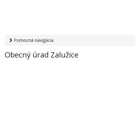
Pomocná navigácia
Otvaracie-hodiny.sk
›
Inštitúcie
›
Mestské a obecné úrady
›
Obecný úrad Zalužice
Obecný úrad Zalužice