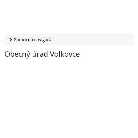
Pomocná navigácia
Otvaracie-hodiny.sk
›
Inštitúcie
›
Mestské a obecné úrady
›
Obecný úrad Volkovce
Obecný úrad Volkovce