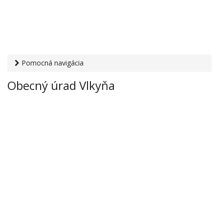
Pomocná navigácia
Otvaracie-hodiny.sk
›
Inštitúcie
›
Mestské a obecné úrady
›
Obecný úrad Vlkyňa
Obecný úrad Vlkyňa