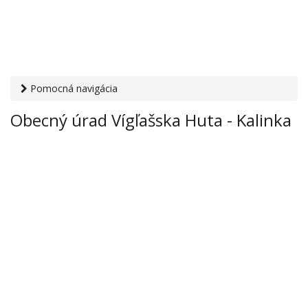
Pomocná navigácia
Otvaracie-hodiny.sk
›
Inštitúcie
›
Mestské a obecné úrady
›
Obecný úrad Vígľašska Huta - Kalinka
Obecný úrad Vígľašska Huta - Kalinka