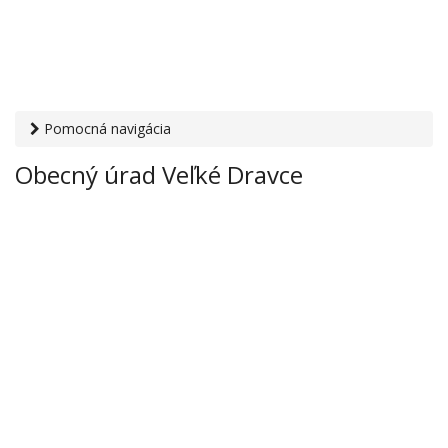
Pomocná navigácia
Otvaracie-hodiny.sk
›
Inštitúcie
›
Mestské a obecné úrady
›
Obecný úrad Veľké Dravce
Obecný úrad Veľké Dravce